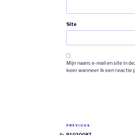
Site
Mijn naam, e-mail en site in 
keer wanneer ik een reactie p
Berichtnavigatie
Previous
PREVIOUS
Post
P1030087