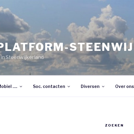
PLATFORM-STEENWI
 in Steenwijkerland
Mobiel ….
Soc. contacten
Diversen
Over ons
ZOEKEN