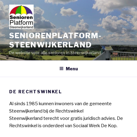
Skip
to
content
SENIORENPLATFORM-
STEENWIJKERLAND
De website voor alle senioren in Steenwijkerland
Menu
DE RECHTSWINKEL
Al sinds 1985 kunnen inwoners van de gemeente
Steenwijkerland bij de Rechtswinkel
Steenwijkerland terecht voor gratis juridisch advies. De
Rechtswinkel is onderdeel van Sociaal Werk De Kop.