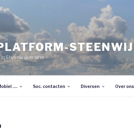
PLATFORM-STEENWI
 in Steenwijkerland
Mobiel ….
Soc. contacten
Diversen
Over ons
N