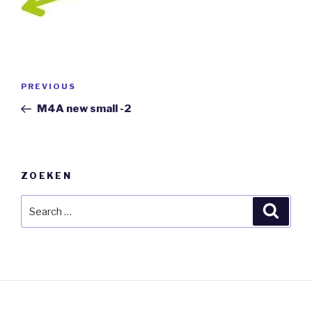
Berichtnavigatie
Previous
PREVIOUS
Post
M4A new small -2
ZOEKEN
Search
Searc
for: