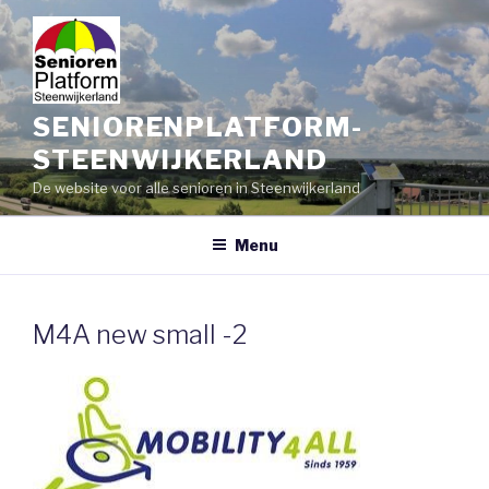
Skip
to
content
SENIORENPLATFORM-
STEENWIJKERLAND
De website voor alle senioren in Steenwijkerland
Menu
M4A new small -2