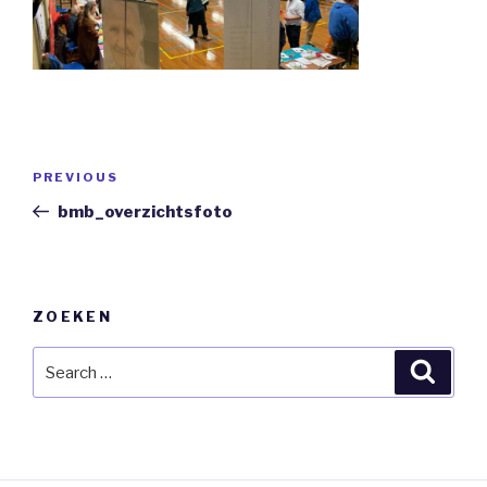
Berichtnavigatie
Previous
PREVIOUS
Post
bmb_overzichtsfoto
ZOEKEN
Search
Searc
for: