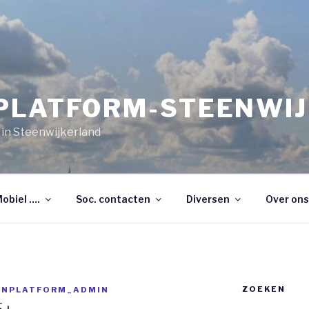
PLATFORM-STEENWI
 in Steenwijkerland
Mobiel ….
Soc. contacten
Diversen
Over ons
ZOEKEN
ENPLATFORM_ADMIN