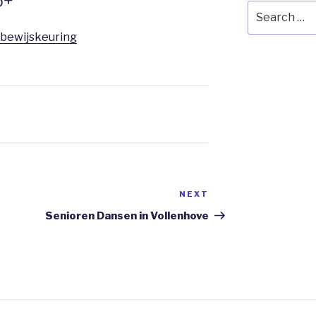
5+
Search
for:
jbewijskeuring
NEXT
Next
Post
Senioren Dansen in Vollenhove