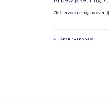
Rijbewijskeuring 7
Zie hiervoor de
pagina over ri
CATEGORIES
GEEN CATEGORIE
Berichtnavigatie