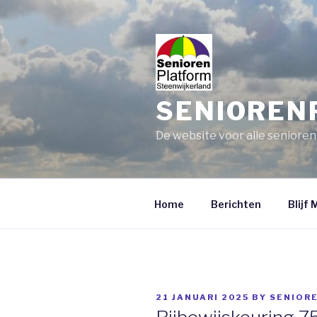
Skip
to
content
SENIOREN
De website voor alle senioren
Home
Berichten
Blijf 
POSTED
21 JANUARI 2025
BY
SENIOR
ON